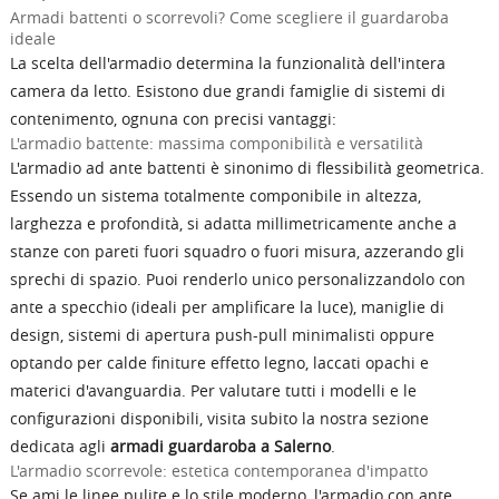
Armadi battenti o scorrevoli? Come scegliere il guardaroba
ideale
La scelta dell'armadio determina la funzionalità dell'intera
camera da letto. Esistono due grandi famiglie di sistemi di
contenimento, ognuna con precisi vantaggi:
L'armadio battente: massima componibilità e versatilità
L'armadio ad ante battenti è sinonimo di flessibilità geometrica.
Essendo un sistema totalmente componibile in altezza,
larghezza e profondità, si adatta millimetricamente anche a
stanze con pareti fuori squadro o fuori misura, azzerando gli
sprechi di spazio. Puoi renderlo unico personalizzandolo con
ante a specchio (ideali per amplificare la luce), maniglie di
design, sistemi di apertura push-pull minimalisti oppure
optando per calde finiture effetto legno, laccati opachi e
materici d'avanguardia. Per valutare tutti i modelli e le
configurazioni disponibili, visita subito la nostra sezione
dedicata agli
armadi
guardaroba a Salerno
.
L'armadio scorrevole: estetica contemporanea d'impatto
Se ami le linee pulite e lo stile moderno, l'armadio con ante