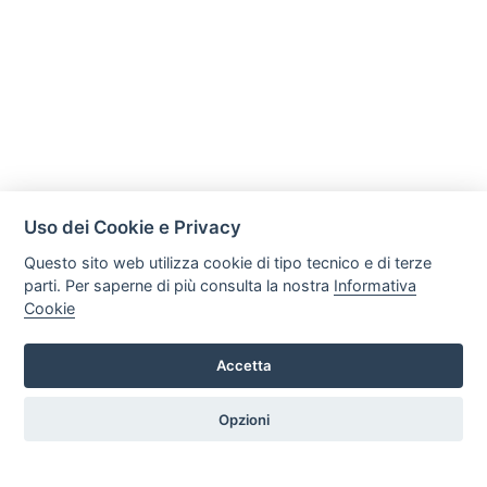
Uso dei Cookie e Privacy
Questo sito web utilizza cookie di tipo tecnico e di terze
parti. Per saperne di più consulta la nostra
Informativa
Cookie
Mobili Di Palma
Via di Ogliara 89, 84135, Salerno
Accetta
Tel. +39 089281193 / +39 3358372617 Email:
info@mobilidipalma.it P.iva: 02910930656
Opzioni
HOME
PROFILO
SERVIZI
PRODOTTI