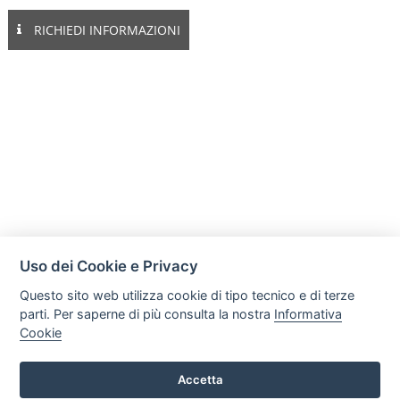
RICHIEDI INFORMAZIONI
Uso dei Cookie e Privacy
Questo sito web utilizza cookie di tipo tecnico e di terze
parti. Per saperne di più consulta la nostra
Informativa
Cookie
Mobili Di Palma
Via di Ogliara 89, 84135, Salerno
Accetta
Tel. +39 089281193 / +39 3358372617 Email: