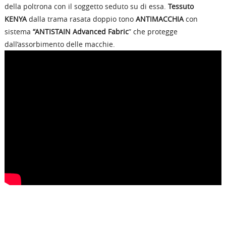
della poltrona con il soggetto seduto su di essa.
Tessuto
KENYA
dalla trama rasata doppio tono
ANTIMACCHIA
con
sistema
“ANTISTAIN Advanced Fabric
” che protegge
dall’assorbimento delle macchie.
RICHIEDI INFORMAZIONI