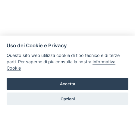
Uso dei Cookie e Privacy
Questo sito web utilizza cookie di tipo tecnico e di terze
parti. Per saperne di più consulta la nostra
Informativa
Cookie
Mobili Di Palma
Via di Ogliara 89, 84135, Salerno
Accetta
Tel. +39 089281193 / +39 3358372617 Email:
info@mobilidipalma.it P.iva: 02910930656
Opzioni
HOME
PROFILO
SERVIZI
PRODOTTI
ARTICOLI
CONTATTI
PREFERENZE COOKIE