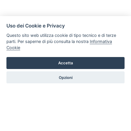
Uso dei Cookie e Privacy
Questo sito web utilizza cookie di tipo tecnico e di terze
parti. Per saperne di più consulta la nostra
Informativa
Cookie
Mobili Di Palma
Via di Ogliara 89, 84135, Salerno
Accetta
Tel. +39 089281193 / +39 3358372617 Email:
info@mobilidipalma.it P.iva: 02910930656
Opzioni
HOME
PROFILO
SERVIZI
PRODOTTI
ARTICOLI
CONTATTI
PREFERENZE COOKIE