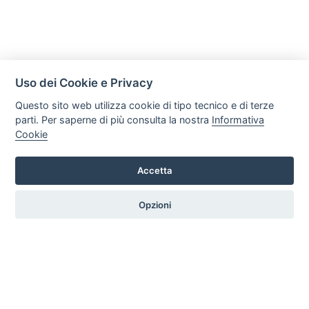
Uso dei Cookie e Privacy
Questo sito web utilizza cookie di tipo tecnico e di terze
parti. Per saperne di più consulta la nostra
Informativa
Cookie
Mobili Di Palma
Via di Ogliara 89, 84135, Salerno
Accetta
Tel. +39 089281193 / +39 3358372617 Email:
info@mobilidipalma.it P.iva: 02910930656
Opzioni
HOME
PROFILO
SERVIZI
PRODOTTI
ARTICOLI
CONTATTI
PREFERENZE COOKIE