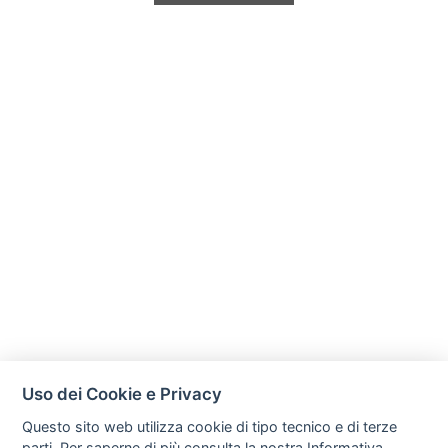
Uso dei Cookie e Privacy
Questo sito web utilizza cookie di tipo tecnico e di terze
parti. Per saperne di più consulta la nostra
Informativa