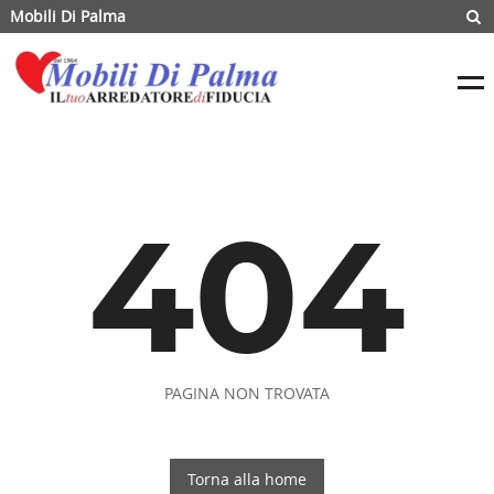
Mobili Di Palma
404
PAGINA NON TROVATA
Torna alla home