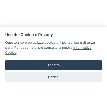
Uso dei Cookie e Privacy
Questo sito web utilizza cookie di tipo tecnico e di terze
parti. Per saperne di più consulta la nostra
Informativa
Cookie
Mobili Di Palma
Via di Ogliara 89, 84135, Salerno
Accetta
Tel. +39 089281193 / +39 3358372617 Email:
info@mobilidipalma.it P.iva: 02910930656
Opzioni
HOME
PROFILO
SERVIZI
PRODOTTI
ARTICOLI
CONTATTI
PREFERENZE COOKIE