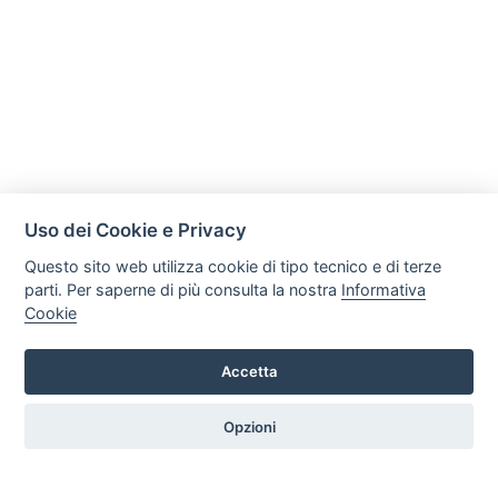
Uso dei Cookie e Privacy
Questo sito web utilizza cookie di tipo tecnico e di terze
parti. Per saperne di più consulta la nostra
Informativa
Cookie
Mobili Di Palma
Via di Ogliara 89, 84135, Salerno
Accetta
Tel. +39 089281193 / +39 3358372617 Email:
info@mobilidipalma.it P.iva: 02910930656
Opzioni
HOME
PROFILO
SERVIZI
PRODOTTI