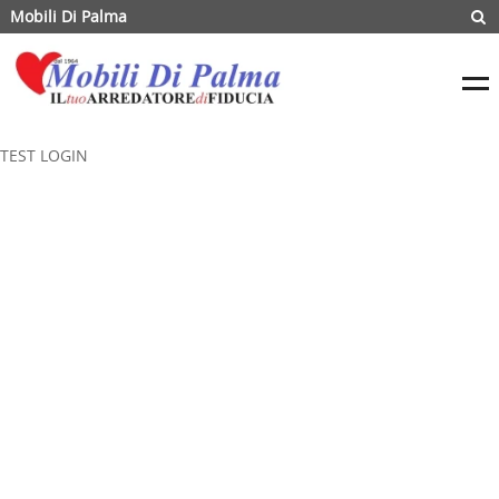
Mobili Di Palma
TEST LOGIN