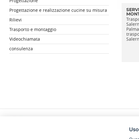
Progettazione
Progettazione e realizzazione cucine su misura
SERV
MONT
Trasp
Rilievi
Salern
PalmaS
Trasporto e montaggio
trasp
Videochiamata
Salern
consulenza
Uso