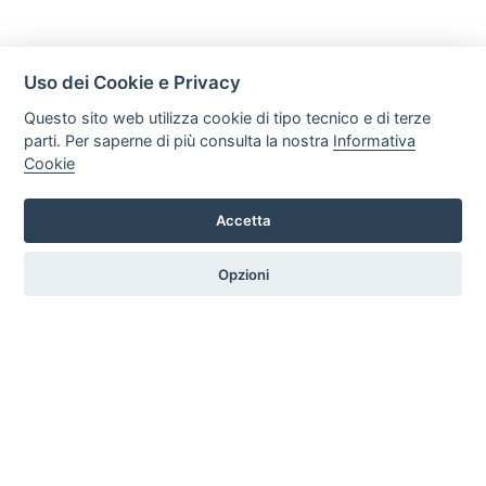
Uso dei Cookie e Privacy
Questo sito web utilizza cookie di tipo tecnico e di terze
parti. Per saperne di più consulta la nostra
Informativa
Cookie
Mobili Di Palma
Via di Ogliara 89, 84135, Salerno
Accetta
Tel. +39 089281193 / +39 3358372617 Email:
info@mobilidipalma.it P.iva: 02910930656
Opzioni
HOME
PROFILO
SERVIZI
PRODOTTI
ARTICOLI
CONTATTI
PREFERENZE COOKIE
|
Privacy
Credits