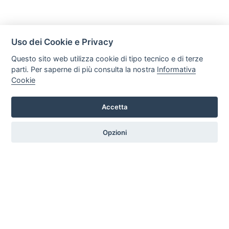
Uso dei Cookie e Privacy
Questo sito web utilizza cookie di tipo tecnico e di terze
parti. Per saperne di più consulta la nostra
Informativa
Cookie
Mobili Di Palma
Via di Ogliara 89, 84135, Salerno
Accetta
Tel. +39 089281193 / +39 3358372617 Email:
info@mobilidipalma.it P.iva: 02910930656
Opzioni
HOME
PROFILO
SERVIZI
PRODOTTI
ARTICOLI
CONTATTI
PREFERENZE COOKIE