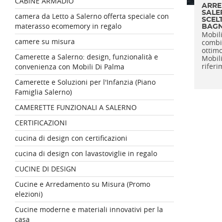
CABINE ARMADIO
ARRE
SALE
camera da Letto a Salerno offerta speciale con
SCEL
materasso ecomemory in regalo
BAG
Mobil
camere su misura
combi
ottimo
Camerette a Salerno: design, funzionalità e
Mobili
riferi
convenienza con Mobili Di Palma
Camerette e Soluzioni per l'Infanzia (Piano
Famiglia Salerno)
CAMERETTE FUNZIONALI A SALERNO
CERTIFICAZIONI
cucina di design con certificazioni
cucina di design con lavastoviglie in regalo
CUCINE DI DESIGN
Cucine e Arredamento su Misura (Promo
elezioni)
Cucine moderne e materiali innovativi per la
casa