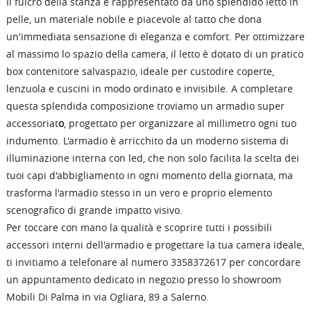
Il fulcro della stanza è rappresentato da uno splendido letto in
pelle, un materiale nobile e piacevole al tatto che dona
un'immediata sensazione di eleganza e comfort. Per ottimizzare
al massimo lo spazio della camera, il letto è dotato di un pratico
box contenitore salvaspazio, ideale per custodire coperte,
lenzuola e cuscini in modo ordinato e invisibile. A completare
questa splendida composizione troviamo un armadio super
accessoriat
o
, progettato per organizzare al millimetro ogni tuo
indumento. L'armadio è arricchito da un moderno sistema di
illuminazione interna con led, che non solo facilita la scelta dei
tuoi capi d'abbigliamento in ogni momento della giornata, ma
trasforma l'armadio stesso in un vero e proprio elemento
scenografico di grande impatto visivo.
Per toccare con mano la qualità e scoprire tutti i possibili
accessori interni dell'armadio e progettare la tua camera ideale,
ti invitiamo a telefonare al numero 3358372617 per concordare
un appuntamento dedicato in negozio presso lo showroom
Mobili Di Palma in via Ogliara, 89 a Salerno.