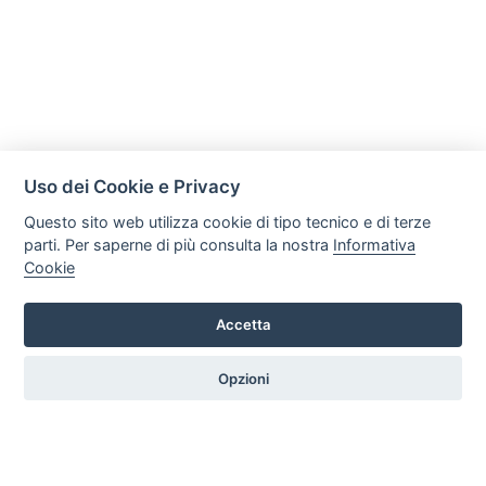
Uso dei Cookie e Privacy
Questo sito web utilizza cookie di tipo tecnico e di terze
parti. Per saperne di più consulta la nostra
Informativa
Cookie
Mobili Di Palma
Via di Ogliara 89, 84135, Salerno
Accetta
Tel. +39 089281193 / +39 3358372617 Email:
info@mobilidipalma.it P.iva: 02910930656
Opzioni
HOME
PROFILO
SERVIZI
PRODOTTI
ARTICOLI
CONTATTI