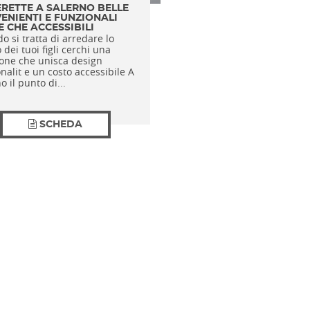
RETTE A SALERNO BELLE
ENIENTI E FUNZIONALI
E CHE ACCESSIBILI
 si tratta di arredare lo
 dei tuoi figli cerchi una
ione che unisca design
nalit e un costo accessibile A
o il punto di...
SCHEDA