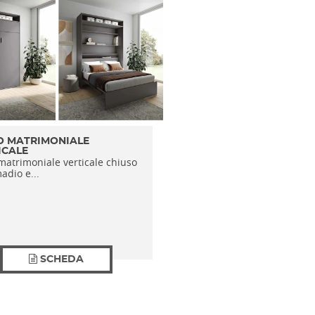
O MATRIMONIALE
ICALE
matrimoniale verticale chiuso
adio e...
SCHEDA