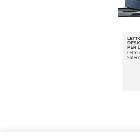
LETT
DESI
PER 
Letto 
Salern