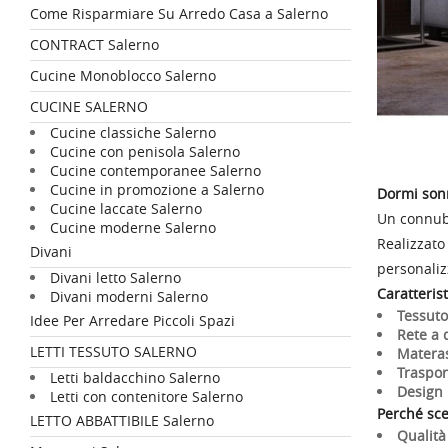
Come Risparmiare Su Arredo Casa a Salerno
CONTRACT Salerno
Cucine Monoblocco Salerno
CUCINE SALERNO
Cucine classiche Salerno
Cucine con penisola Salerno
Cucine contemporanee Salerno
Cucine in promozione a Salerno
Dormi sonn
Cucine laccate Salerno
Un connubio
Cucine moderne Salerno
Realizzato 
Divani
personaliz
Divani letto Salerno
Caratterist
Divani moderni Salerno
Tessuto
Idee Per Arredare Piccoli Spazi
Rete a 
LETTI TESSUTO SALERNO
Matera
Traspor
Letti baldacchino Salerno
Design 
Letti con contenitore Salerno
Perché sce
LETTO ABBATTIBILE Salerno
Qualità