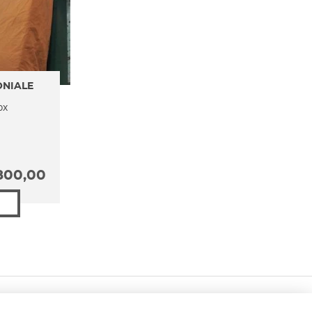
ONIALE
ox
800,00
PROFILO
SERVIZI