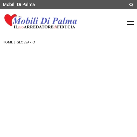
Mobili Di Palma
HOME
|
GLOSSARIO