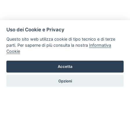
Uso dei Cookie e Privacy
Questo sito web utilizza cookie di tipo tecnico e di terze
parti. Per saperne di più consulta la nostra
Informativa
Cookie
Mobili Di Palma
Via di Ogliara 89, 84135, Salerno
Accetta
Tel. +39 089281193 / +39 3358372617 Email:
info@mobilidipalma.it P.iva: 02910930656
Opzioni
HOME
PROFILO
SERVIZI
PRODOTTI
ARTICOLI
CONTATTI
PREFERENZE COOKIE