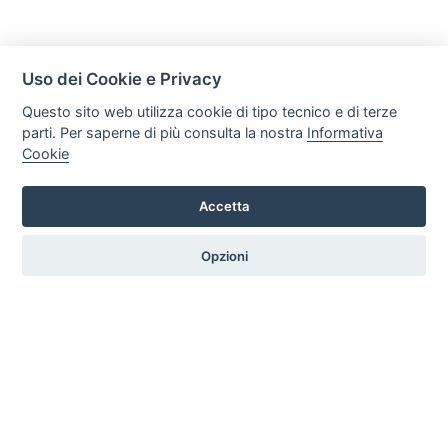
Uso dei Cookie e Privacy
Questo sito web utilizza cookie di tipo tecnico e di terze
parti. Per saperne di più consulta la nostra
Informativa
Cookie
Mobili Di Palma
Via di Ogliara 89, 84135, Salerno
Accetta
Tel. +39 089281193 / +39 3358372617 Email:
info@mobilidipalma.it P.iva: 02910930656
Opzioni
HOME
PROFILO
SERVIZI
PRODOTTI
ARTICOLI
CONTATTI
PREFERENZE COOKIE
|
Privacy
Credits