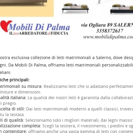
nostra esclusiva collezione di letti matrimoniali a Salerno, dove desi
gni. Da Mobili Di Palma, offriamo letti matrimoniali personalizzabili
aliani.
iche principali:
atrimoniali su misura:
Realizziamo letti che si adattano perfettamente
finiture e dimensioni.
alità italiana:
La qualità dei nostri letti è garantita dalla collaborazi
i pregio.
elta di stili:
Dai letti matrimoniali moderni a quelli classici, trover
u la testata.
i di qualità:
Selezioniamo solo i migliori materiali, dai legni massicci
lizzazione completa:
Scegli la testiera, il rivestimento, i piedini e
on contenitore:
offriamo anche una vasta gamma di letti con contenito