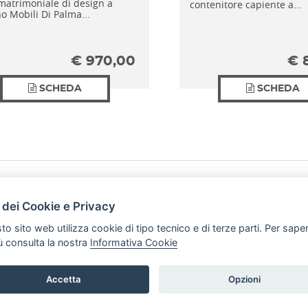
matrimoniale di design a
contenitore capiente a...
o Mobili Di Palma...
€
970,00
€
SCHEDA
SCHEDA
HOME
PRODOTTI
 dei Cookie e Privacy
PREFERENZ
to sito web utilizza cookie di tipo tecnico e di terze parti. Per sape
iù consulta la nostra
Informativa Cookie
a.it P.iva: 02910930656
Accetta
Opzioni