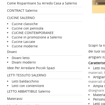
Come Risparmiare Su Arredo Casa a Salerno
CONTRACT Salerno
CUCINE SALERNO
Cucine classiche
Cucine con penisola
CUCINE CONTEMPORANEE
Cucine in promozione a Salerno
Cucine Laccate
Scopri la 
Cucine moderne
dei tuoi so
Divani
artigiani it
Divani letto
Divani moderni
Caratterist
Idee Per Arredare Piccoli Spazi
Letti m
materiali, 
LETTI TESSUTO SALERNO
Artigian
Letti baldacchino
materiali d
Letti con contenitore
Ampia sc
disegnare t
LETTO ABBATTIBILE Salerno
Material
Materassi
Persona
Letti c