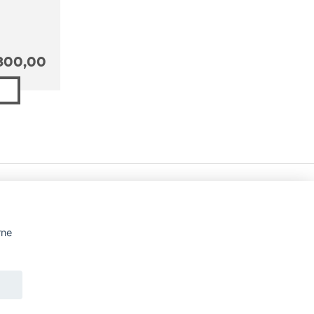
800,00
PROFILO
SERVIZI
ARTICOLI
CONTATTI
E COOKIE
rne