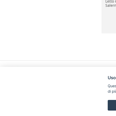
Letto 
Salern
Uso
Ques
di p
Mobili Di Palma
Via di Ogliara 89, 84135, Salerno
Tel. +39 089281193 / +39 3358372617 Email: info@mobilidipalm
|
Privacy
Credits