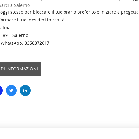
varci a Salerno
 oggi stesso per bloccare il tuo orario preferito e iniziare a proget
ormare i tuoi desideri in realtà.
Palma
, 89 – Salerno
e WhatsApp:
3358372617
EDI INFORMAZIONI
HOME