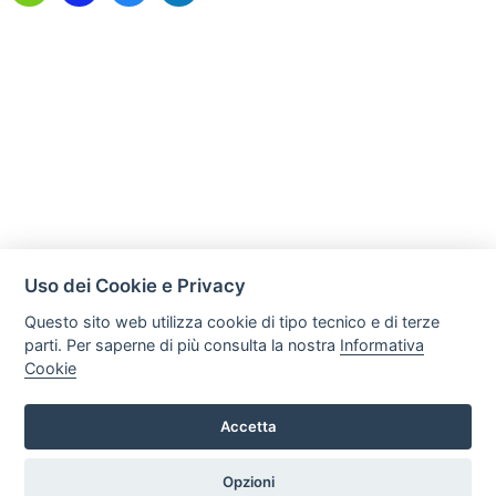
Uso dei Cookie e Privacy
Questo sito web utilizza cookie di tipo tecnico e di terze
parti. Per saperne di più consulta la nostra
Informativa
Cookie
Mobili Di Palma
Via di Ogliara 89, 84135, Salerno
Accetta
Tel. +39 089281193 / +39 3358372617 Email:
info@mobilidipalma.it P.iva: 02910930656
Opzioni