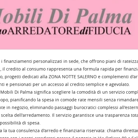
 i finanziamenti personalizzati in sede, che offrono piani di rateiz
a, il credito al consumo rappresenta una formula rapida per finanzi
o, progetti dedicati alla
ZONA NOTTE SALERNO
e complementi d'arr
ti e pensionati per un accesso al credito semplice e agevolato.
a Mobili Di Palma significa scegliere la comodità di un servizio comp
opo, pianificando la spesa in comode rate mensili senza rimandare il
te in negozio, eliminando passaggi burocratici complessi all'este
scelta dell'arredamento. Il servizio garantisce una trasparenza total
 possibilità di spesa.
a la tua consulenza d'arredo e finanziaria riservata: chiama diret