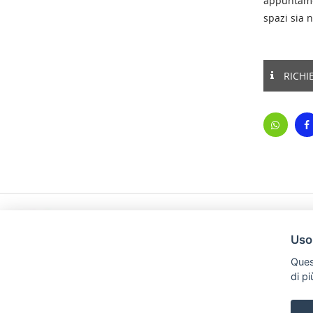
appuntamen
spazi sia n
RICHI
Uso
Ques
di p
Mobili Di Palma
Via di Ogliara 89, 84135, Salerno
Tel. +39 089281193 / +39 3358372617 Email: info@mobilidipalm