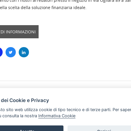
to con i nostri arredatori presso il negozio in Via Ogliara 89 a Sal
ella scelta della soluzione finanziaria ideale.
EDI INFORMAZIONI
HOME
PRODOTTI
 dei Cookie e Privacy
PREFERENZ
to sito web utilizza cookie di tipo tecnico e di terze parti. Per sape
iù consulta la nostra
Informativa Cookie
a.it P.iva: 02910930656