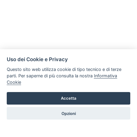
Uso dei Cookie e Privacy
Questo sito web utilizza cookie di tipo tecnico e di terze
parti. Per saperne di più consulta la nostra
Informativa
Cookie
Mobili Di Palma
Via di Ogliara 89, 84135, Salerno
Accetta
Tel. +39 089281193 / +39 3358372617 Email:
info@mobilidipalma.it P.iva: 02910930656
Opzioni
HOME
PROFILO
SERVIZI
PRODOTTI