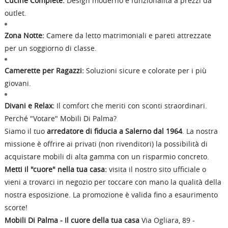
Cucine Complete:
Design moderno e funzionalità a prezzi da
outlet.
Zona Notte:
Camere da letto matrimoniali e pareti attrezzate
per un soggiorno di classe.
Camerette per Ragazzi:
Soluzioni sicure e colorate per i più
giovani.
Divani e Relax:
Il comfort che meriti con sconti straordinari.
Perché "Votare" Mobili Di Palma?
Siamo il tuo
arredatore di fiducia a Salerno dal 1964
. La nostra
missione è offrire ai privati (non rivenditori) la possibilità di
acquistare mobili di alta gamma con un risparmio concreto.
Metti il "cuore" nella tua casa:
visita il nostro sito ufficiale o
vieni a trovarci in negozio per toccare con mano la qualità della
nostra esposizione. La promozione è valida fino a esaurimento
scorte!
Mobili Di Palma - Il cuore della tua casa
Via Ogliara, 89 -