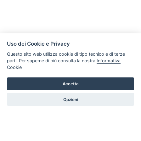
Uso dei Cookie e Privacy
Questo sito web utilizza cookie di tipo tecnico e di terze
parti. Per saperne di più consulta la nostra
Informativa
Cookie
Mobili Di Palma
Via di Ogliara 89, 84135, Salerno
Accetta
Tel. +39 089281193 / +39 3358372617 Email:
info@mobilidipalma.it P.iva: 02910930656
Opzioni
HOME
PROFILO
SERVIZI
PRODOTTI
ARTICOLI
CONTATTI
PREFERENZE COOKIE