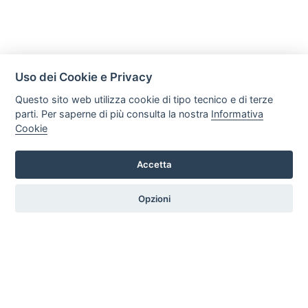
Uso dei Cookie e Privacy
Questo sito web utilizza cookie di tipo tecnico e di terze
parti. Per saperne di più consulta la nostra
Informativa
Cookie
Mobili Di Palma
Via di Ogliara 89, 84135, Salerno
Accetta
Tel. +39 089281193 / +39 3358372617 Email:
info@mobilidipalma.it P.iva: 02910930656
Opzioni
HOME
PROFILO
SERVIZI
PRODOTTI
ARTICOLI
CONTATTI
PREFERENZE COOKIE